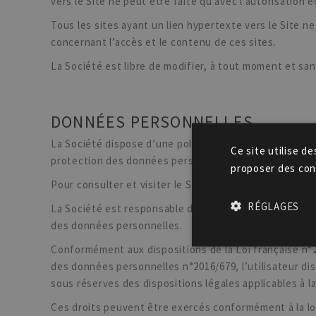
vers le Site ne peut être faite qu’avec l’autorisation 
Tous les sites ayant un lien hypertexte vers le Site n
concernant l’accès et le contenu de ces sites.
La Société est libre de modifier, à tout moment et san
DONNÉES PERSONNELLES
La Société dispose d’une politique de données personne
Ce site utilise de
protection des données personnelles, et du Règlemen
proposer des con
Pour consulter et visiter le Site, l’utilisateur n’a p
RÉGLAGES
La Société est responsable du traitement des données p
des données personnelles.
Conformément aux dispositions de la Loi française n°2
des données personnelles n°2016/679, l’utilisateur dis
sous réserves des dispositions légales applicables à la
Ces droits peuvent être exercés conformément à la loi