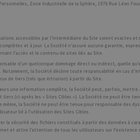
ersonnelles, Zone Industrielle de la Sphère, 1076 Rue Léon Fo
ations accessibles par l’intermédiaire du Site soient exactes et 
omplètes et à jour. La Société n’assure aucune garantie, express
ant l’accès et le contenu de sites liés au Site.
onsable d’un quelconque dommage direct ou indirect, quelle qu’e
te. Notamment, la Société décline toute responsabilité en cas d’in
 de tiers (tels que intrusion) à partir du Site.
eurs une information complète, la Société peut, parfois, mettre à 
tiers (ci-après les « Sites Cibles »). La Société ne peut être te
De même, la Société ne peut être tenue pour responsable des dy
ateur lié à l’utilisation des Sites Cibles.
 la sécurité des fichiers constitués à partir des données à cara
net et attire l’attention de tous les utilisateurs sur l’existenc