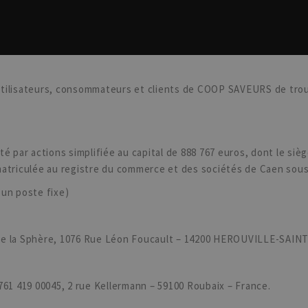
tilisateurs, consommateurs et clients de COOP SAVEURS de trou
é par actions simplifiée au capital de 888 767 euros, dont le sièg
triculée au registre du commerce et des sociétés de Caen sous
 un poste fixe)
 de la Sphère, 1076 Rue Léon Foucault – 14200 HEROUVILLE-SAIN
761 419 00045, 2 rue Kellermann – 59100 Roubaix – France.