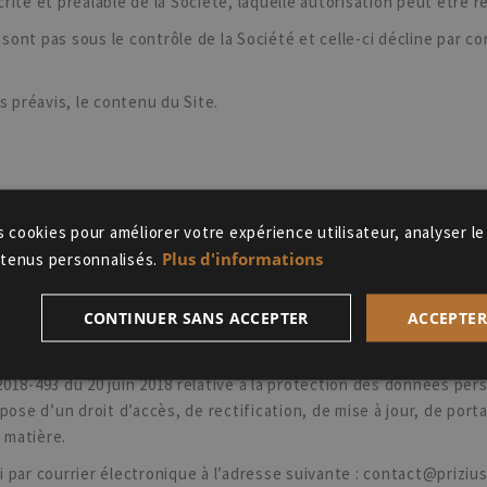
écrite et préalable de la Société, laquelle autorisation peut êtr
e sont pas sous le contrôle de la Société et celle-ci décline par
s préavis, le contenu du Site.
lles pour son Site, conformément aux dispositions de la Loi fran
s cookies pour améliorer votre expérience utilisateur, analyser le
t européen sur la protection des données personnelles n°2016/
Plus d'informations
tenus personnalisés.
as à communiquer de données personnelles.
CONTINUER SANS ACCEPTER
ACCEPTER
ersonnelles de l’utilisateur, et elle en est la seule destinataire
018-493 du 20 juin 2018 relative à la protection des données pe
pose d’un droit d’accès, de rectification, de mise à jour, de por
 matière.
 par courrier électronique à l’adresse suivante :
contact@priziu