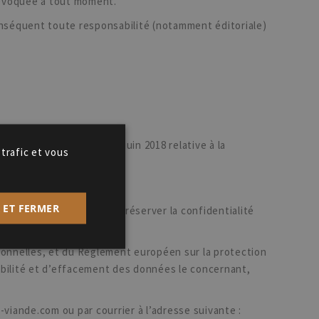
e révoquée à tout moment.
 conséquent toute responsabilité (notamment éditoriale)
çaise n°2018-493 du 20 juin 2018 relative à la
 trafic et vous
679.
 ET FERMER
. La Société s’engage à préserver la confidentialité
rsonnelles, et du Règlement européen sur la protection
tabilité et d’effacement des données le concernant,
s-viande.com
ou par courrier à l’adresse suivante :